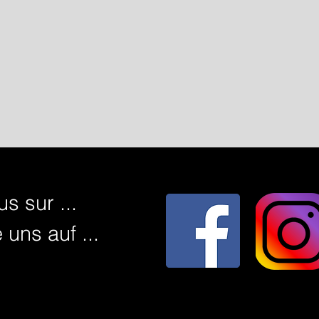
s sur ...
 uns auf ...