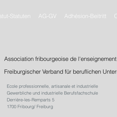
atut-Statuten
AG-GV
Adhésion-Beitritt
C
Association fribourgeoise de l'enseignement
Freiburgischer Verband für beruflichen Unter
Ecole professionnelle, artisanale et industrielle
Gewerbliche und industrielle Berufsfachschule
Derrière-les-Remparts 5
1700 Fribourg/ Freiburg